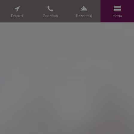
Dojazd
Zadzwoń
Rezerwuj
Menu