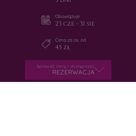
Obowiązuje
23 cze - 31 sie
Cena za os. od
45 zł
Sprawdź ceny i dostępność
REZERWACJA
Strona używa cookies w celach statystycznych i funkcjonalnych.
OK
Korzystając z niej wyrażasz zgodę na ich wykorzystywanie, zgodnie z
polityką prywatności
.