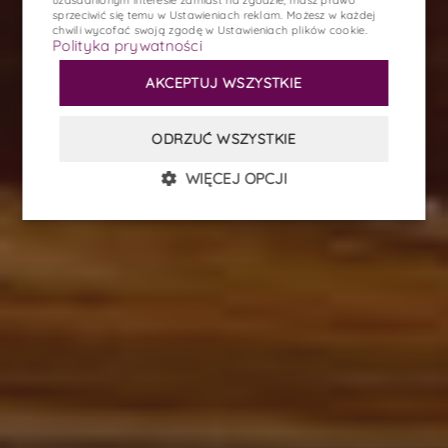
uzasadnionym interesie zamiast na zgodzie; masz prawo
sprzeciwić się temu w
Ustawieniach reklam
. Możesz w każdej
OPINIE
chwili wycofać swoją zgodę w
Ustawieniach plików cookie
.
Polityka prywatności
KONTAKT
AKCEPTUJ WSZYSTKIE
PL
EN
DE
ODRZUĆ WSZYSTKIE
REZERWACJA
WIĘCEJ OPCJI