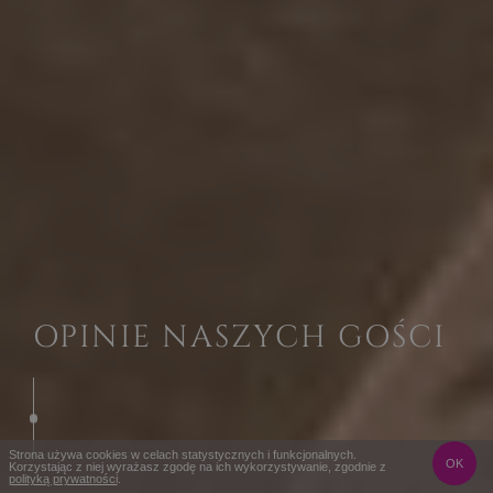
OPINIE NASZYCH GOŚCI
Strona używa cookies w celach statystycznych i funkcjonalnych.
OK
Korzystając z niej wyrażasz zgodę na ich wykorzystywanie, zgodnie z
polityką prywatności
.