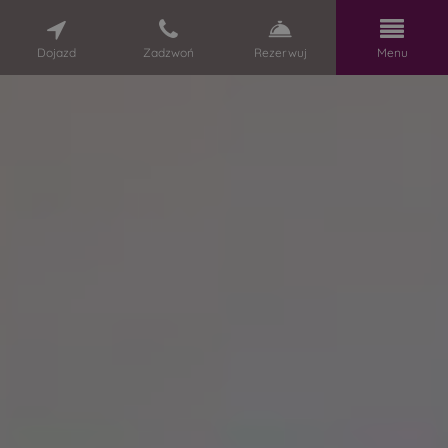
Dojazd
Zadzwoń
Rezerwuj
Menu