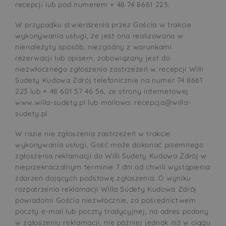
recepcji lub pod numerem + 48 74 8661 223.
W przypadku stwierdzenia przez Gościa w trakcie
wykonywania usługi, że jest ona realizowana w
nienależyty sposób, niezgodny z warunkami
rezerwacji lub opisem, zobowiązany jest do
niezwłocznego zgłoszenia zastrzeżeń w recepcji Willi
Sudety Kudowa Zdrój telefonicznie na numer 74 8661
223 lub + 48 601 57 46 56, ze strony internetowej
www.willa-sudety.pl lub mailowo: recepcja@willa-
sudety.pl
W razie nie zgłoszenia zastrzeżeń w trakcie
wykonywania usługi, Gość może dokonać pisemnego
zgłoszenia reklamacji do Willi Sudety Kudowa Zdrój w
nieprzekraczalnym terminie 7 dni od chwili wystąpienia
zdarzeń dających podstawę zgłoszenia. O wyniku
rozpatrzenia reklamacji Willa Sudety Kudowa Zdrój
powiadomi Gościa niezwłocznie, za pośrednictwem
poczty e-mail lub poczty tradycyjnej, na adres podany
w zgłoszeniu reklamacji, nie później jednak niż w ciągu