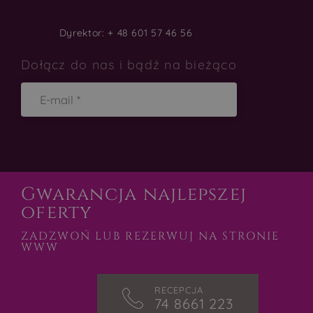
Dyrektor: + 48 601 57 46 56
Dołącz do nas i bądź na bieżąco
Gwarancja najlepszej
oferty
ZAPISZ SIĘ
ZADZWOŃ LUB REZERWUJ NA STRONIE
WWW
RECEPCJA
74 8661 223