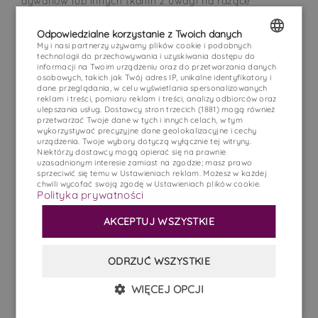
dywanów lub innych tkanin z uwagi na rażące
zabrudzenia spowodowane przez Gości.
WILLA
Odpowiedzialne korzystanie z Twoich danych
W przypadku pozostawienia rażących zabrudzeń
My i nasi partnerzy używamy plików cookie i podobnych
POKOJE
technologii do przechowywania i uzyskiwania dostępu do
Goście zobowiązani będą do zapłaty Kosztów obsługi
POLISH
informacji na Twoim urządzeniu oraz do przetwarzania danych
Gości w podwójnej wysokości lub zostaną obciążeni
osobowych, takich jak Twój adres IP, unikalne identyfikatory i
RESTAURACJA
ENGLISH
dane przeglądania, w celu wyświetlania spersonalizowanych
kosztami prania zgodnie z rachunkiem za usługę.
reklam i treści, pomiaru reklam i treści, analizy odbiorców oraz
DLA DZIECI
ulepszania usług.
Dostawcy stron trzecich (1881)
mogą również
GERMAN
Gościom zabrania się oddawania Pokoju w podnajem i
przetwarzać Twoje dane w tych i innych celach, w tym
ATRAKCJE
wykorzystywać precyzyjne dane geolokalizacyjne i cechy
przekazywanie go osobom trzecim.
CZECH
urządzenia. Twoje wybory dotyczą wyłącznie tej witryny.
Niektórzy dostawcy mogą opierać się na prawnie
GALERIA
uzasadnionym interesie zamiast na zgodzie; masz prawo
Gościom zabrania się kopiowania oddanych mu na
sprzeciwić się temu w
Ustawieniach reklam
. Możesz w każdej
czas pobytu kluczy do Pokoju.
OPINIE
chwili wycofać swoją zgodę w
Ustawieniach plików cookie
.
Polityka prywatności
KONTAKT
W przypadku zagubienia kluczy Gość zobowiązany
AKCEPTUJ WSZYSTKIE
jest do zapłaty kwoty 500 zł. na pokrycie kosztów
PL
EN
DE
wymiany zamków w drzwiach wejściowych oraz pilota
i karty do bramy wyjazdowej .
ODRZUĆ WSZYSTKIE
REZERWACJA
W Pokojach obowiązuje bezwzględny zakaz palenia. W
WIĘCEJ OPCJI
przypadku nie przestrzegania zakazu Gość
zobowiązany jest do zapłaty kwoty 400 zł. na pokrycie