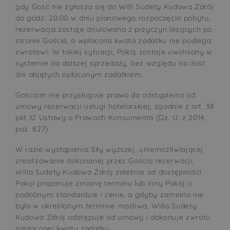
gdy Gość nie zgłasza się do Willi Sudety Kudowa Zdrój
do godz. 20:00 w dniu planowego rozpoczęcia pobytu,
rezerwacja zostaje anulowana z przyczyn leżących po
stronie Gościa, a wpłacona kwota zadatku nie podlega
zwrotowi. W takiej sytuacji, Pokój zostaje uwolniony w
systemie do dalszej sprzedaży, bez względu na ilość
dni objętych opłaconym zadatkiem.
Gościom nie przysługuje prawo do odstąpienia od
umowy rezerwacji usługi hotelarskiej, zgodnie z art. 38
pkt 12 Ustawy o Prawach Konsumenta (Dz. U. z 2014,
poz. 827)
W razie wystąpienia Siły wyższej, uniemożliwiającej
zrealizowanie dokonanej przez Gościa rezerwacji,
Willa Sudety Kudowa Zdrój zależnie od dostępności
Pokoi proponuje zmianę terminu lub inny Pokój o
podobnym standardzie i cenie, a gdyby zamiana nie
była w określonym terminie możliwa, Willa Sudety
Kudowa Zdrój odstępuje od umowy i dokonuje zwrotu
zapłaconej kwoty zadatku.