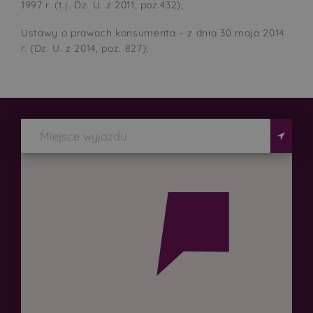
1997 r. (t.j. Dz. U. z 2011, poz.432);
Ustawy o prawach konsumenta – z dnia 30 maja 2014
r. (Dz. U. z 2014, poz. 827);